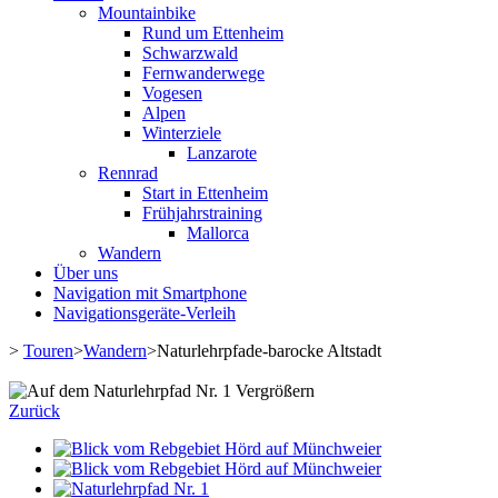
Mountainbike
Rund um Ettenheim
Schwarzwald
Fernwanderwege
Vogesen
Alpen
Winterziele
Lanzarote
Rennrad
Start in Ettenheim
Frühjahrstraining
Mallorca
Wandern
Über uns
Navigation mit Smartphone
Navigationsgeräte-Verleih
>
Touren
>
Wandern
>
Naturlehrpfade-barocke Altstadt
Vergrößern
Zurück