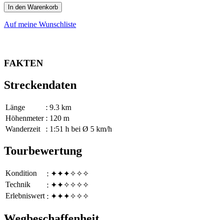
In den Warenkorb
Auf meine Wunschliste
FAKTEN
Streckendaten
Länge
: 9.3 km
Höhenmeter
: 120 m
Wanderzeit
: 1:51 h bei Ø 5 km/h
Tourbewertung
Kondition
: ✦✦✦✧✧✧
Technik
: ✦✦✧✧✧✧
Erlebniswert
: ✦✦✦✧✧✧
Wegbeschaffenheit