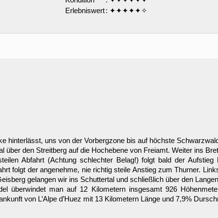
Erlebniswert
: ✦✦✦✦✦✧
cke hinterlässt, uns von der Vorbergzone bis auf höchste Schwarzwal
l über den Streitberg auf die Hochebene von Freiamt. Weiter ins Bret
ilen Abfahrt (Achtung schlechter Belag!) folgt bald der Aufstie
 folgt der angenehme, nie richtig steile Anstieg zum Thurner. Links 
n Geisberg gelangen wir ins Schuttertal und schließlich über den Lan
andel überwindet man auf 12 Kilometern insgesamt 926 Höhenmeter
rgankunft von L’Alpe d’Huez mit 13 Kilometern Länge und 7,9% Durschn