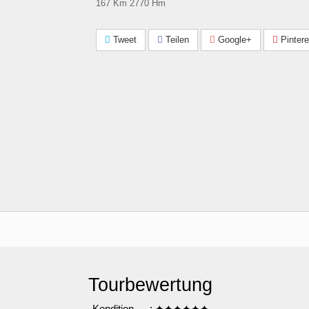
167 Km 2770 Hm
Tweet
Teilen
Google+
Pintere
Tourbewertung
Kondition
: ✦✦✦✦✦✦